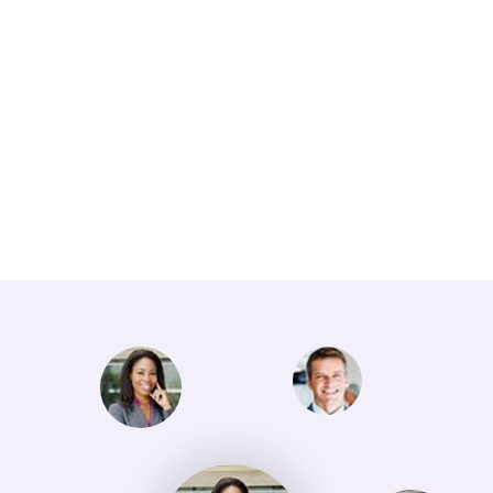
Clientes Satisfechos
Cuentas de Email
5500+
150+
Páginas
Sitios de WordPress